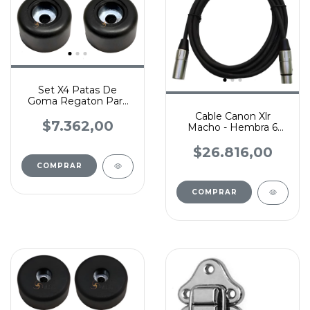
Set X4 Patas De
Goma Regaton Para
Bafle Anvil Rack
Cable Canon Xlr
26x15mm
$7.362,00
Macho - Hembra 6
Metros Kirlin
Profesional
$26.816,00
COMPRAR