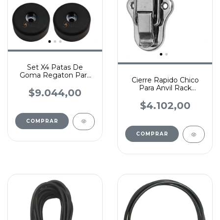
Set X4 Patas De
Goma Regaton Para
Cierre Rapido Chico
Bafle Anvil Rack
Para Anvil Rack
40x16mm
$9.044,00
Estuche Penn-elcom
$4.102,00
COMPRAR