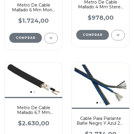
Metro De Cable
Metro De Cable
Mallado 4 Mm Stereo
Mallado 6 Mm Mono
Para Audio /
Para Audio
Auriculares
$978,00
Instrumento
$1.724,00
Metro De Cable
Mallado 6.7 Mm
Stereo Para Audio
Cable Para Parlante
Balanceado
$2.630,00
Bafle Negro Y Azul 2x2
M2 Por Metro