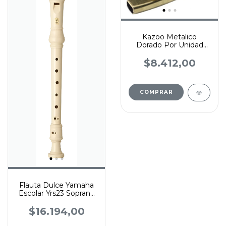
Kazoo Metalico
Dorado Por Unidad
Instrumento De
Viento Stagg
$8.412,00
Flauta Dulce Yamaha
Escolar Yrs23 Soprano
Principiantes
Digitacion Alemana
$16.194,00