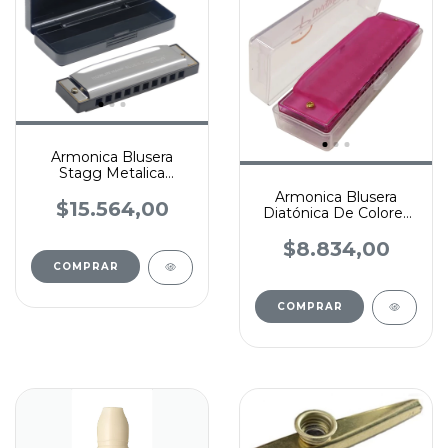
Armonica Blusera
Stagg Metalica
Cuerpo Abs Varios
Armonica Blusera
Tonos
$15.564,00
Diatónica De Colores
Afinación Do C
Parquer
$8.834,00
COMPRAR
COMPRAR