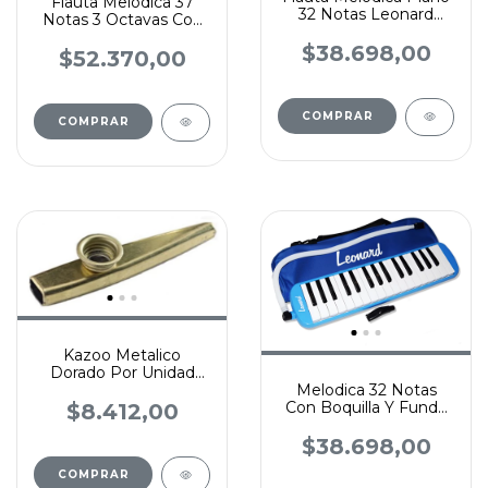
Flauta Melódica 37
32 Notas Leonard
Notas 3 Octavas Con
Funda Color Negro
Funda Varios Colores
$38.698,00
$52.370,00
COMPRAR
Kazoo Metalico
Dorado Por Unidad
Melodica 32 Notas
Instrumento De
Con Boquilla Y Funda
Viento Stagg
$8.412,00
Leonard
$38.698,00