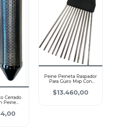
Peine Peineta Raspador
Para Güiro Mxp Con
Dientes Abiertos
$13.460,00
co Cerrado
n Peine
sion
84,00