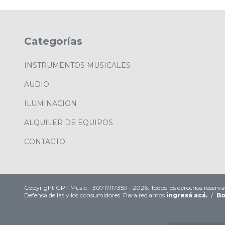
Categorías
INSTRUMENTOS MUSICALES
AUDIO
ILUMINACION
ALQUILER DE EQUIPOS
CONTACTO
Copyright GPF Music - 30717117359 - 2026. Todos los derechos reserva
Defensa de las y los consumidores. Para reclamos
ingresá acá.
/
Bo