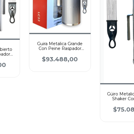
Guira Metalica Grande
Con Peine Raspador
bierto
Latin Custom
pador
$93.488,00
om
00
Güiro Metali
Shaker Co
Percu
$75.0