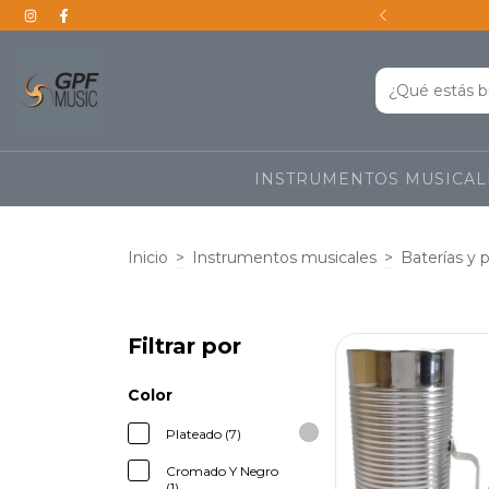
s a todo el país
INSTRUMENTOS MUSICA
Inicio
>
Instrumentos musicales
>
Baterías y 
Filtrar por
Color
Plateado (7)
Cromado Y Negro
(1)