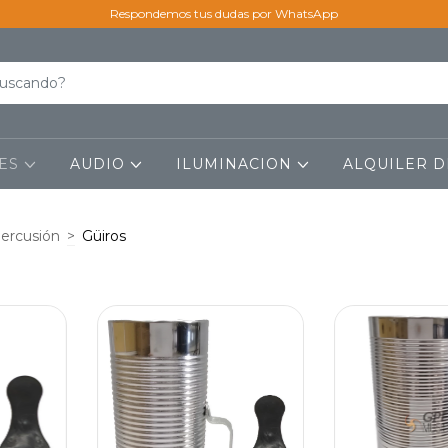
Respondemos tus dudas por WhatsApp
LES
AUDIO
ILUMINACION
ALQUILER D
percusión
>
Güiros