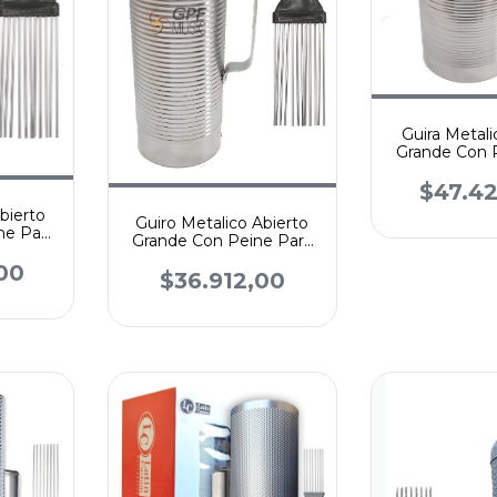
Guira Metali
Grande Con 
Mur
$47.4
bierto
Guiro Metalico Abierto
ne Para
Grande Con Peine Para
Murga
00
$36.912,00