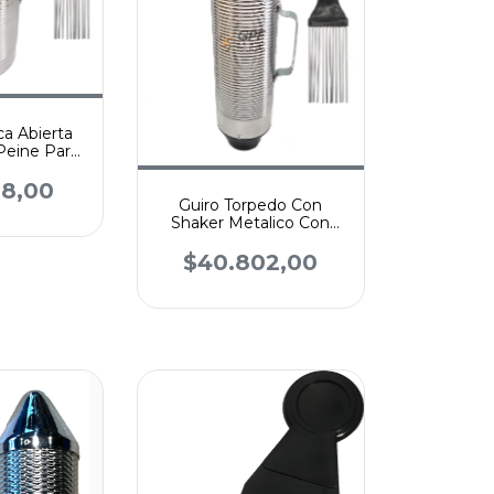
ca Abierta
Peine Para
ga
28,00
Guiro Torpedo Con
Shaker Metalico Con
Peine Percusion
$40.802,00