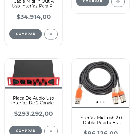
Cable Midi In Out A
COMPRAR
Usb Interfaz Para Pc
1,8 Mts Mayado
$34.914,00
Placa De Audio Usb
Interfaz De 2 Canales
Hugel Audiobox
$293.292,00
Interfaz Midi-usb 2.0
Doble Puerto Esi
Midimate Ex
COMPRAR
$86.126,00