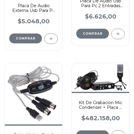
Placa De Audio Usb
Para Pc 2 Entradas
Placa De Audio
Auricular Y Microfono
Externa Usb Para Pc
Entrada Auriculares Y
$6.626,00
Mic
$5.048,00
Kit De Grabacion Mic
Condenser + Placa +
Auriculares Artesia
$482.158,00