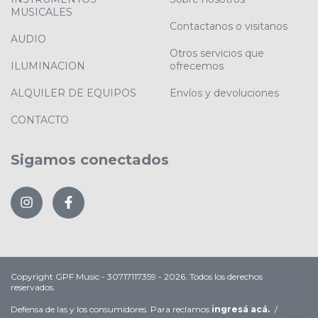
MUSICALES
Contactanos o visitanos
AUDIO
Otros servicios que
ILUMINACION
ofrecemos
ALQUILER DE EQUIPOS
Envíos y devoluciones
CONTACTO
Sigamos conectados
Copyright GPF Music - 30717117359 - 2026. Todos los derechos
reservados.
Defensa de las y los consumidores. Para reclamos
ingresá acá.
/