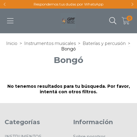
Respondemos tus dudas por WhatsApp
0
Inicio
>
Instrumentos musicales
>
Baterías y percusión
>
Bongó
Bongó
No tenemos resultados para tu búsqueda. Por favor,
intentá con otros filtros.
Categorías
Información
INSTRUMENTOS
Sobre nosotros