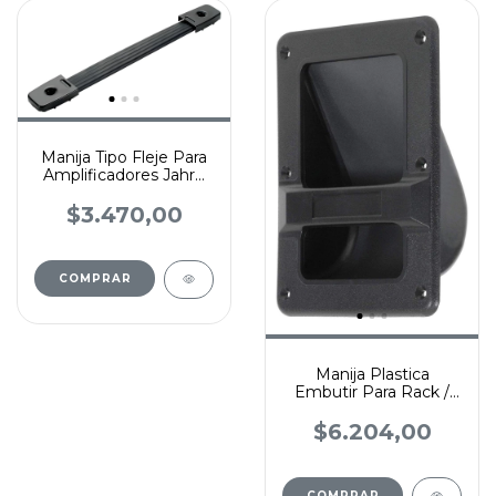
Manija Tipo Fleje Para
Amplificadores Jahro
22 Cm Largo
$3.470,00
Manija Plastica
Embutir Para Rack /
Anvil Mediana X-pro
M101
$6.204,00
COMPRAR