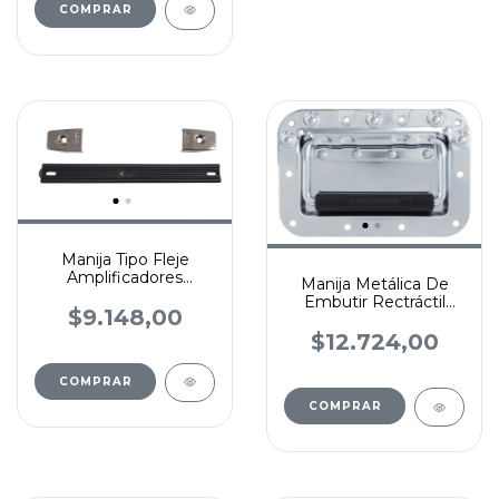
Manija Tipo Fleje
Amplificadores
Manija Metálica De
C/tapas De Acero
Embutir Rectráctil
Penn-elcom
$9.148,00
Rack Anvil Penn-
elcom
$12.724,00