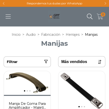
Respondemos tus dudas por WhatsApp
0
Inicio
>
Audio
>
Fabricación
>
Herrajes
>
Manijas
Manijas
Filtrar
Manija De Goma Para
Amplificador - Maletín