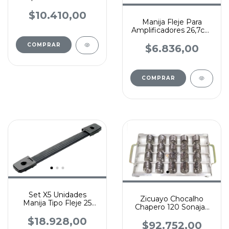
- Valija Tipo Vox
$10.410,00
Manija Fleje Para
Amplificadores 26,7cm
Penn Elcom
$6.836,00
Set X5 Unidades
Zicuayo Chocalho
Manija Tipo Fleje 25
Chapero 120 Sonajas
Cm Largo
Con Manijas
$18.928,00
$92.752,00