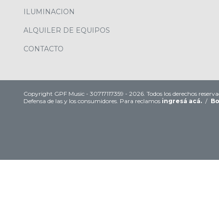
ILUMINACION
ALQUILER DE EQUIPOS
CONTACTO
Copyright GPF Music - 30717117359 - 2026. Todos los derechos reserva
Defensa de las y los consumidores. Para reclamos
ingresá acá.
/
Bo