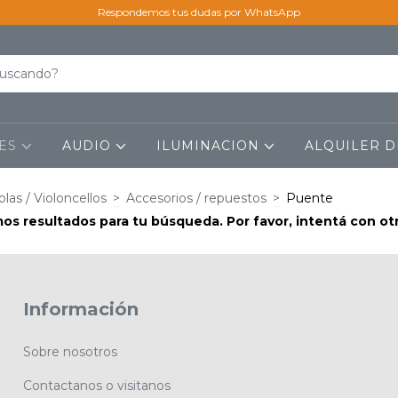
Respondemos tus dudas por WhatsApp
LES
AUDIO
ILUMINACION
ALQUILER D
iolas / Violoncellos
>
Accesorios / repuestos
>
Puente
s resultados para tu búsqueda. Por favor, intentá con otro
Información
Sobre nosotros
Contactanos o visitanos