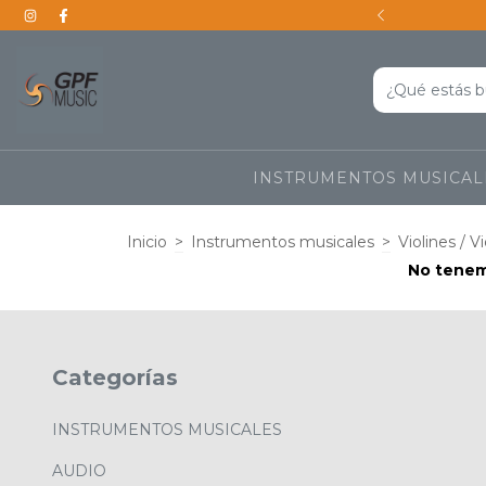
s a todo el país
INSTRUMENTOS MUSICA
Inicio
>
Instrumentos musicales
>
Violines / V
No tenemo
Categorías
INSTRUMENTOS MUSICALES
AUDIO