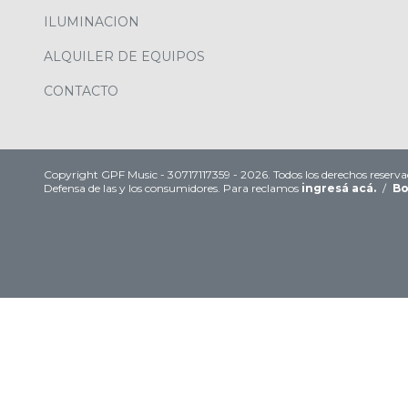
ILUMINACION
ALQUILER DE EQUIPOS
CONTACTO
Copyright GPF Music - 30717117359 - 2026. Todos los derechos reserva
Defensa de las y los consumidores. Para reclamos
ingresá acá.
/
Bo