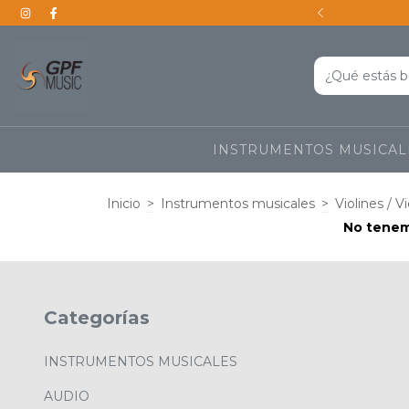
s a todo el país
INSTRUMENTOS MUSICA
Inicio
>
Instrumentos musicales
>
Violines / V
No tenemo
Categorías
INSTRUMENTOS MUSICALES
AUDIO