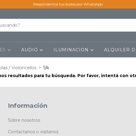
Respondemos tus dudas por WhatsApp
LES
AUDIO
ILUMINACION
ALQUILER D
iolas / Violoncellos
>
1/4
s resultados para tu búsqueda. Por favor, intentá con otro
Información
Sobre nosotros
Contactanos o visitanos