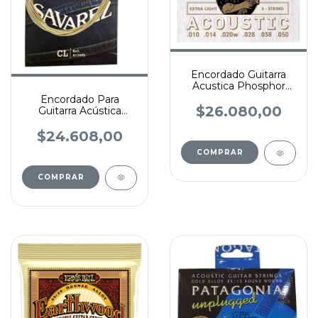
Encordado Guitarra
Acustica Phosphor
Bronze La Bella (usa)
Encordado Para
$26.080,00
Guitarra Acústica
Savarez Bronce 011 -
052
$24.608,00