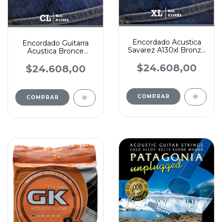
Encordado Acustica
Encordado Guitarra
Savarez A130xl Bronze
Acustica Bronce
Extra Light 010 Br
Savarez 011 52 A130cl
$24.608,00
$24.608,00