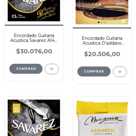
Encordado Guitarra
Encordado Guitarra
Acustica Savarez A140
Acustica D'addario
Calib 010, 011, 012
85/15 Calib 010 O 011
$30.076,00
$20.506,00
COMPRAR
COMPRAR