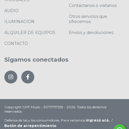
Contactanos o visitanos
AUDIO
Otros servicios que
ILUMINACION
ofrecemos
ALQUILER DE EQUIPOS
Envíos y devoluciones
CONTACTO
Sigamos conectados
Copyright GPF Music - 30717117359 - 2026. Todos los derechos
reservados.
Defensa de las y los consumidores. Para reclamos
ingresá acá.
/
Botón de arrepentimiento