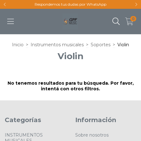
Respondemos tus dudas por WhatsApp
0
Inicio
>
Instrumentos musicales
>
Soportes
>
Violin
Violin
No tenemos resultados para tu búsqueda. Por favor,
intentá con otros filtros.
Categorías
Información
INSTRUMENTOS
Sobre nosotros
MUSICALES