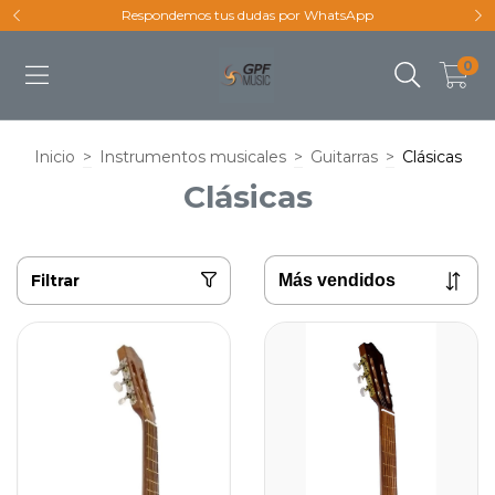
Respondemos tus dudas por WhatsApp
0
Inicio
>
Instrumentos musicales
>
Guitarras
>
Clásicas
Clásicas
Filtrar